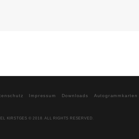
tenschutz
Impressum
Downloads
Autogrammkarten
EL KIRSTGES © 2018. ALL RIGHTS RESERVED.