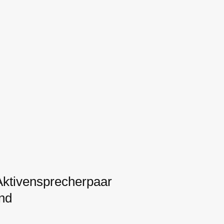
ktivensprecherpaar
nd