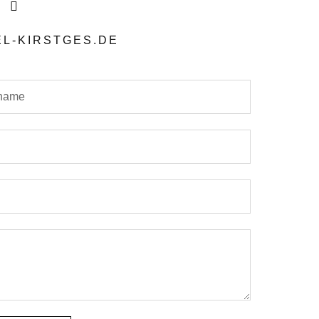
o
u
t
L-KIRSTGES.DE
u
b
e