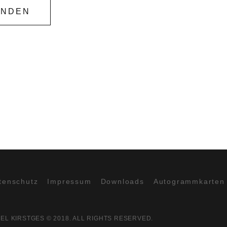
ENDEN
tenschutz
Impressum
Downloads
Autogrammkarten
EL KIRSTGES © 2018. ALL RIGHTS RESERVED.