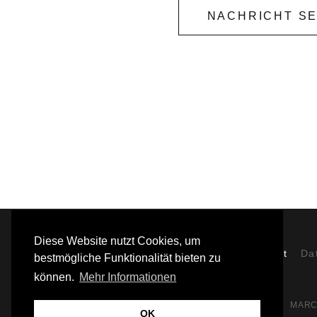
i
NACHRICHT S
c
h
t
M
e
s
s
a
g
e
Diese Website nutzt Cookies, um
Partner
Kontakt
Da
bestmögliche Funktionalität bieten zu
können.
Mehr Informationen
MARC
OK