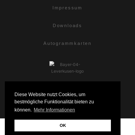
Impressum
Downloads
Autogrammkarten
Diese Website nutzt Cookies, um
bestmögliche Funktionalität bieten zu
MARCEL KIRSTGES © 2018. ALL RIGHTS RESERVED.
können.
Mehr Informationen
OK