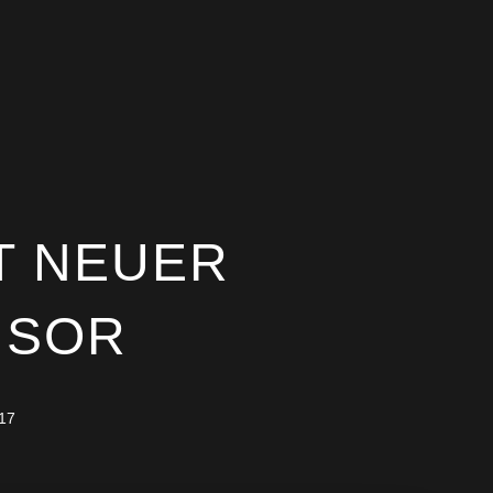
ST NEUER
NSOR
17