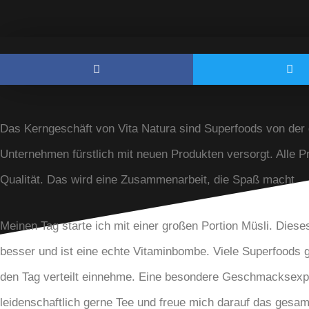
Das Kerngeschäft von Vita Natura sind Superfoods von der
Unternehmen fürstlich mit neuen Produkten versorgt. Alle Pr
Qualität. Das wird eine Zusammenarbeit, die Spaß macht
Meinen Tag starte ich mit einer großen Portion Müsli. Diese
besser und ist eine echte Vitaminbombe. Viele Superfoods gi
den Tag verteilt einnehme. Eine besondere Geschmacksexplo
leidenschaftlich gerne Tee und freue mich darauf das gesamt