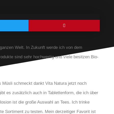
 ganzen Welt. In Zukunft werde ich von dem
odukte sind sehr hochwertig und viele besitzen Bio-
s Müsli schmeckt dankt Vita Natura jetzt noch
bt es zusätzlich auch in Tablettenform, die ich über
sion ist die große Auswahl an Tees. Ich trinke
e Sortiment zu testen. Mein derzeitiger Favorit ist