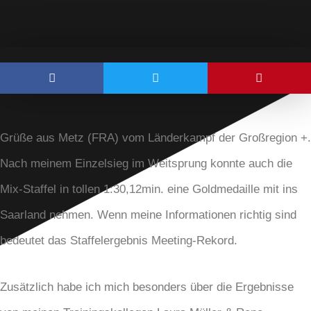
Grüße aus Metz (FRA) vom Länderkampf der Großregion +.
Nach meinem Einzelsieg im Weitsprung konnte auch die
Mix-Staffel in tollen 1:30,12min. eine Goldmedaille mit ins
Saarland nehmen. Wenn meine Informationen richtig sind
bedeutet das Staffelergebnis Meeting-Rekord.
Zusätzlich habe ich mich besonders über die Ergebnisse