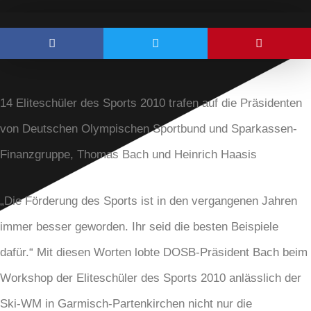
14 Eliteschüler des Sports 2010 trafen auf die Präsidenten
von Deutschen Olympischen Sportbund und Sparkassen-
Finanzgruppe, Thomas Bach und Heinrich Haasis
„Die Förderung des Sports ist in den vergangenen Jahren
immer besser geworden. Ihr seid die besten Beispiele
dafür.“ Mit diesen Worten lobte DOSB-Präsident Bach beim
Workshop der Eliteschüler des Sports 2010 anlässlich der
Ski-WM in Garmisch-Partenkirchen nicht nur die