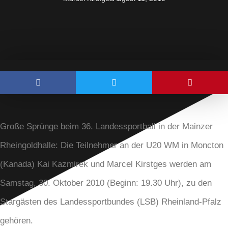
Große Sprünge beim 36. Landessportball in der Mainzer
Rheingoldhalle: Die Teilnehmer an der U20 WM in Moncton
(Kanada) Kai Kazmirek und Marcel Kirstges werden am
Samstag, 30. Oktober 2010 (Beginn: 19.30 Uhr), zu den
Stargästen des Landessportbundes (LSB) Rheinland-Pfalz
gehören.